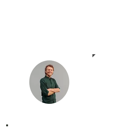
crecemos
— Alex Macfarlan, Co-Fundador y
Director Ejecutivo de Albedo
Solar.
La misión de Albedo Solar está