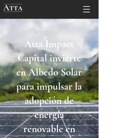
Atta Impact
Capital invierte
en Albedo Solar
para impulsar la
adopción de
energía
renovable en