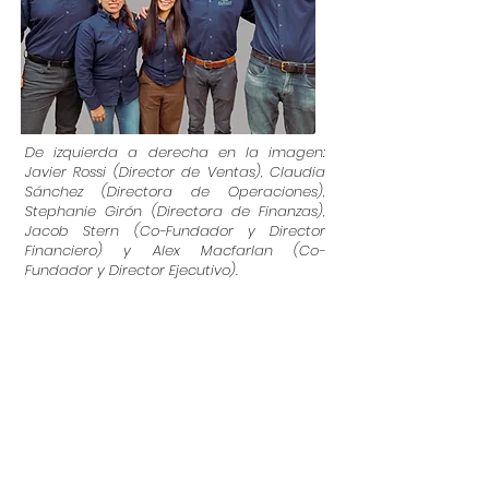
De izquierda a derecha en la imagen:
Javier Rossi (Director de Ventas), Claudia
Sánchez (Directora de Operaciones),
Stephanie Girón (Directora de Finanzas),
Jacob Stern (Co-Fundador y Director
Financiero) y Alex Macfarlan (Co-
Fundador y Director Ejecutivo).
En Albedo Solar, hacemos que la
energía limpia sea accesible
para las PYMEs en toda
Centroamérica. Nuestro modelo
de financiamiento asequible y